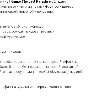
янной банке The Last Paradise
обладает
ими, экзотическими нотами фруктов и цветов
анят своей красотой и яркостью.
, зеленое яблоко, гибискус
я трава, орхидея, мимоза, плюмерия
елый мускус, мох
5 до 45 часов.
е не образовывался тоннель, подрезайте фитиль
 более 5 часов без перерыва, накрывайте крышкой
тесь аксессуарами Yankee Candle для защиты детей
афин, натуральные эфирные масла, стекло.