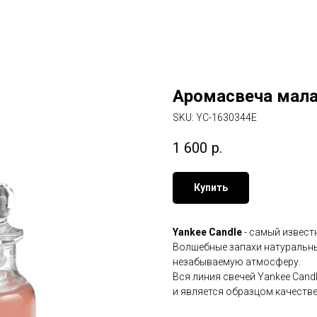
Аромасвеча мала
SKU:
YC-1630344E
1 600
р.
Купить
Yankee Candle
- самый извест
Волшебные запахи натуральны
незабываемую атмосферу.
Вся линия свечей Yankee Cand
и является образцом качестве