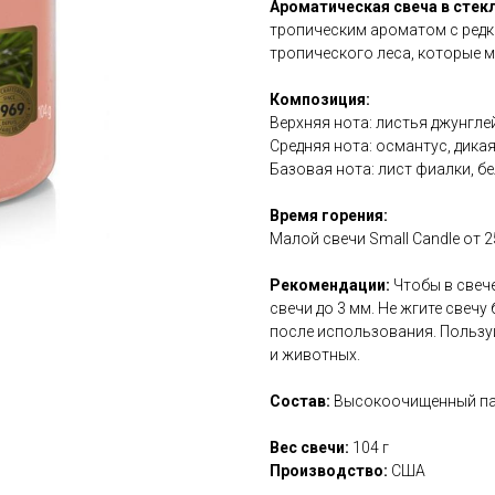
Ароматическая свеча в стекл
тропическим ароматом с редк
тропического леса, которые м
Композиция:
Верхняя нота: листья джунглей
Средняя нота: османтус, дика
Базовая нота: лист фиалки, б
Время горения:
Малой свечи Small Candle от 2
Рекомендации:
Чтобы в свеч
свечи до 3 мм. Не жгите свечу
после использования. Пользуй
и животных.
Состав:
Высокоочищенный пар
Вес свечи:
104 г
Производство:
США