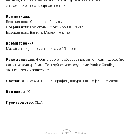
печенья, корицы и мускатного ореха. Гурманский аромат
свежеиспеченного сахарного печенья!
Композиция:
Верхняя нота: Сливочная Ваниль
Средняя нота: Мускатный Орех, Корица, Сахар
Базовая нота: Ваниль, Масло, Печенье
Время горения:
Малой свечи для подсвечника до 15 часов.
Рекомендации:
Чтобы в свече не образовывался тоннель, подрезайте
фитиль свечи до 3 мм. Пользуйтесь аксессуарами Yankee Candle для
защиты детей и животных.
Состав:
Высокоочищенный парафин, натуральные эфирные масла.
Вес свечи:
49 г
Производство:
США
Tilda
Made on