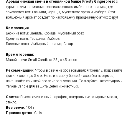
Ароматическая свеча в стеклянной банке Frosty Gingerbread
с
гурманским ароматом свежеиспеченного имбирного пряника, где
сочетаются ноты ванили, корицы, мускатного ореха и имбиря. Этот
волшебный аромат создает по-настоящему праздничную атмосферу!
Композиция
:
Верхние ноты: Ваниль, Корица, Мускатный орех
Средние ноты: Гвоздика, Имбирь
Базовые ноты: Имбирный пряник, Сахар
Время горения:
Малой свечи Small Candle от 25 до 45 часов.
Рекомендации:
Чтобы в свече не образовывался тоннель, подрезайте
фитиль свечи до 3 мм. Не жгите свечу более 5 часов без перерыва,
накрывайте крышкой после использования. Пользуйтесь аксессуарами
Yankee Candle для защиты детей и животных.
Состав:
Высокоочищенный парафин, натуральные эфирные масла,
стекло.
Вес свечи:
104 г
Производство:
США