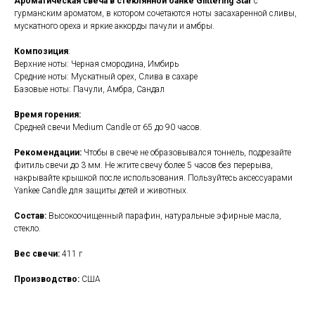
Ароматическая свеча в стеклянной банке
Glittering Star
с
гурманским ароматом, в котором сочетаются ноты засахаренной сливы,
мускатного ореха и яркие аккорды пачули и амбры.
Композиция
:
Верхние ноты: Черная смородина, Имбирь
Средние ноты: Мускатный орех, Слива в сахаре
Базовые ноты: Пачули, Амбра, Сандал
Время горения:
Средней свечи Medium Candle от 65 до 90 часов.
Рекомендации:
Чтобы в свече не образовывался тоннель, подрезайте
фитиль свечи до 3 мм. Не жгите свечу более 5 часов без перерыва,
накрывайте крышкой после использования. Пользуйтесь аксессуарами
Yankee Candle для защиты детей и животных.
Состав:
Высокоочищенный парафин, натуральные эфирные масла,
стекло.
Вес свечи:
411 г
Производство:
США