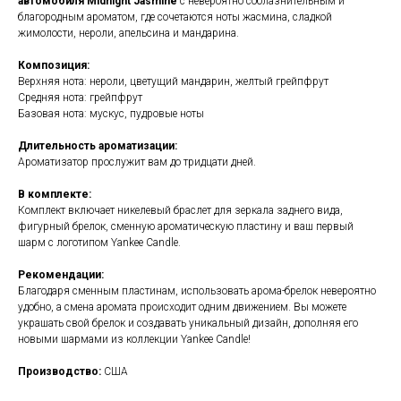
автомобиля
Midnight Jasmine
c невероятно соблазнительным и
благородным ароматом, где сочетаются ноты жасмина, сладкой
жимолости, нероли, апельсина и мандарина.
Композиция:
Верхняя нота: нероли, цветущий мандарин, желтый грейпфрут
Средняя нота: грейпфрут
Базовая нота: мускус, пудровые ноты
Длительность ароматизации:
Ароматизатор прослужит вам до тридцати дней.
В комплекте:
Комплект включает никелевый браслет для зеркала заднего вида,
фигурный брелок, сменную ароматическую пластину и ваш первый
шарм с логотипом Yankee Candle.
Рекомендации:
Благодаря сменным пластинам, использовать арома-брелок невероятно
удобно, а смена аромата происходит одним движением. Вы можете
украшать свой брелок и создавать уникальный дизайн, дополняя его
новыми шармами из коллекции Yankee Candle!
Производство:
США