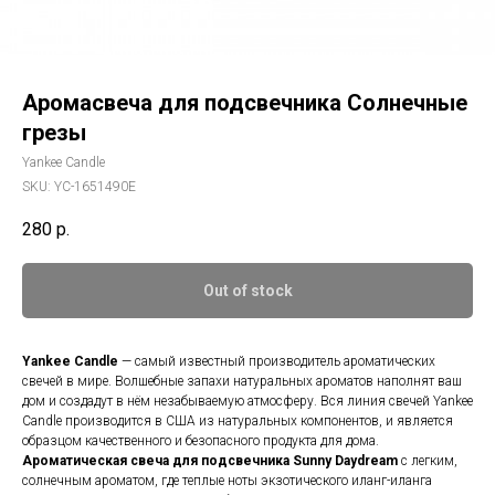
Аромасвеча для подсвечника Солнечные
грезы
Yankee Candle
SKU:
YC-1651490E
280
р.
Out of stock
Yankee Candle
— самый известный производитель ароматических
свечей в мире. Волшебные запахи натуральных ароматов наполнят ваш
дом и создадут в нём незабываемую атмосферу. Вся линия свечей Yankee
Candle производится в США из натуральных компонентов, и является
образцом качественного и безопасного продукта для дома.
Ароматическая свеча для подсвечника
Sunny Daydream
с легким,
солнечным ароматом, где теплые ноты экзотического иланг-иланга