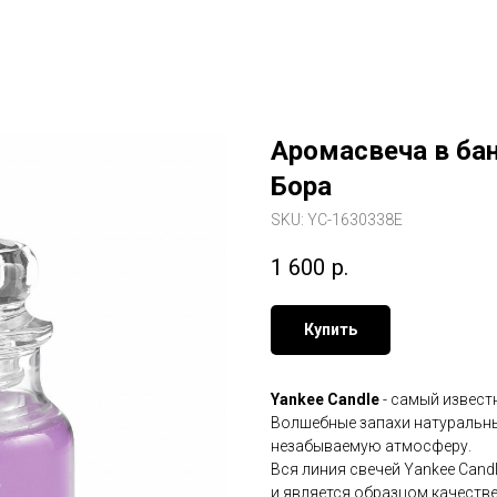
Аромасвеча в ба
Бора
SKU:
YC-1630338E
1 600
р.
Купить
Yankee Candle
- самый извест
Волшебные запахи натуральны
незабываемую атмосферу.
Вся линия свечей Yankee Cand
и является образцом качестве