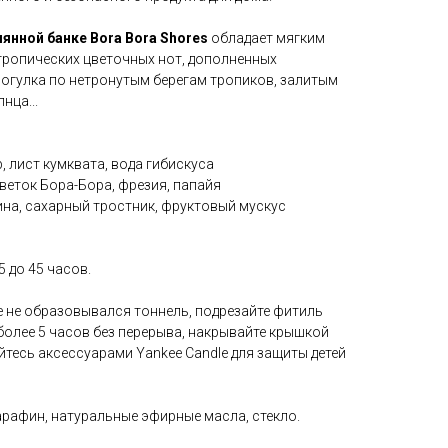
лянной банке
Bora Bora Shores
обладает мягким
тропических цветочных нот, дополненных
рогулка по нетронутым берегам тропиков, залитым
нца...
, лист кумквата, вода гибискуса
цветок Бора-Бора, фрезия, папайя
ина, сахарный тростник, фруктовый мускус
5 до 45 часов.
е не образовывался тоннель, подрезайте фитиль
 более 5 часов без перерыва, накрывайте крышкой
тесь аксессуарами Yankee Candle для защиты детей
афин, натуральные эфирные масла, стекло.