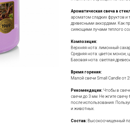
Ароматическая свеча в стек
ароматом сладких фруктов и 
древесными аккордами. Как п
сияющими лучами теплого сол
Композиция:
Верхняя нота: лимонный сахар
Средняя нота: цветок монои, 
Базовая нота: светлая древес
Время горения:
Малой свечи Small Candle от 2
Рекомендации:
Чтобы в свеч
свечи до 3 мм. Не жгите свечу
после использования. Пользуй
и животных.
Состав:
Высокоочищенный пар