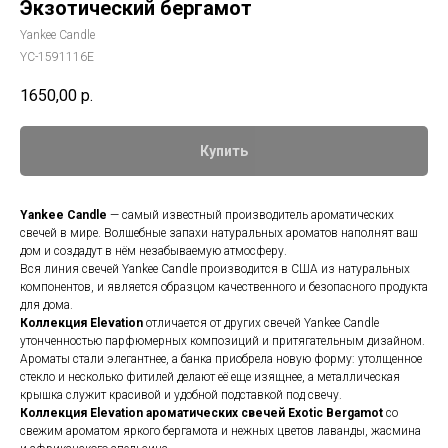
Экзотический бергамот
Yankee Candle
YC-1591116E
1650,00
р.
Купить
Yankee Candle
— самый известный производитель ароматических
свечей в мире. Волшебные запахи натуральных ароматов наполнят ваш
дом и создадут в нём незабываемую атмосферу.
Вся линия свечей Yankee Candle производится в США из натуральных
компонентов, и является образцом качественного и безопасного продукта
для дома.
Коллекция Elevation
отличается от других свечей Yankee Candle
утонченностью парфюмерных композиций и притягательным дизайном.
Ароматы стали элегантнее, а банка приобрела новую форму: утолщенное
стекло и несколько фитилей делают её еще изящнее, а металлическая
крышка служит красивой и удобной подставкой под свечу.
Коллекция Elevation ароматических свечей
Exotic Bergamot
со
свежим ароматом яркого бергамота и нежных цветов лаванды, жасмина