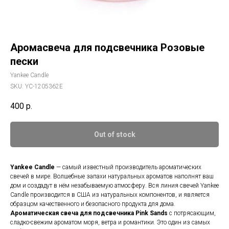
Аромасвеча для подсвечника Розовые
пески
Yankee Candle
SKU:
YC-1205362E
400
р.
Out of stock
Yankee Candle
— самый известный производитель ароматических
свечей в мире. Волшебные запахи натуральных ароматов наполнят ваш
дом и создадут в нём незабываемую атмосферу. Вся линия свечей Yankee
Candle производится в США из натуральных компонентов, и является
образцом качественного и безопасного продукта для дома.
Ароматическая свеча для подсвечника
Pink Sands
c потрясающим,
сладко-свежим ароматом моря, ветра и романтики. Это один из самых